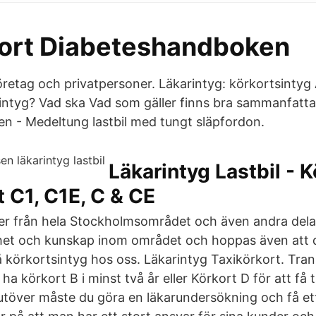
kort Diabeteshandboken
företag och privatpersoner. Läkarintyg: körkortsintyg
rintyg? Vad ska Vad som gäller finns bra sammanfatta
en - Medeltung lastbil med tungt släpfordon.
Läkarintyg Lastbil - K
 C1, C1E, C & CE
er från hela Stockholmsområdet och även andra delar
het och kunskap inom området och hoppas även att d
å körkortsintyg hos oss. Läkarintyg Taxikörkort. Tra
ha körkort B i minst två år eller Körkort D för att få t
rutöver måste du göra en läkarundersökning och få ett