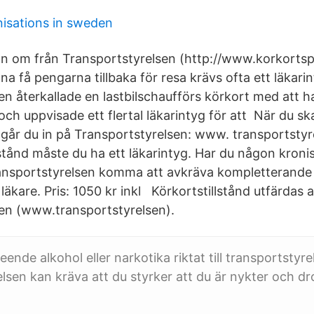
nisations in sweden
on om från Transportstyrelsen (http://www.korkortspo
nna få pengarna tillbaka för resa krävs ofta ett läkar
en återkallade en lastbilschaufförs körkort med att h
ch uppvisade ett flertal läkarintyg för att När du sk
d går du in på Transportstyrelsen: www. transportstyr
illstånd måste du ha ett läkarintyg. Har du någon kron
ansportstyrelsen komma att avkräva kompletterande 
äkare. Pris: 1050 kr inkl Körkortstillstånd utfärdas 
en (www.transportstyrelsen).
ende alkohol eller narkotika riktat till transportstyre
lsen kan kräva att du styrker att du är nykter och dr