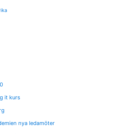
vika
60
g it kurs
rg
demien nya ledamöter