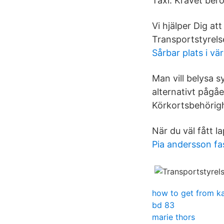
Taxi. Kravet bero
Vi hjälper Dig at
Transportstyrels
Sårbar plats i vä
Man vill belysa 
alternativt pågåe
Körkortsbehörighe
När du väl fått 
Pia andersson fa
how to get from k
bd 83
marie thors