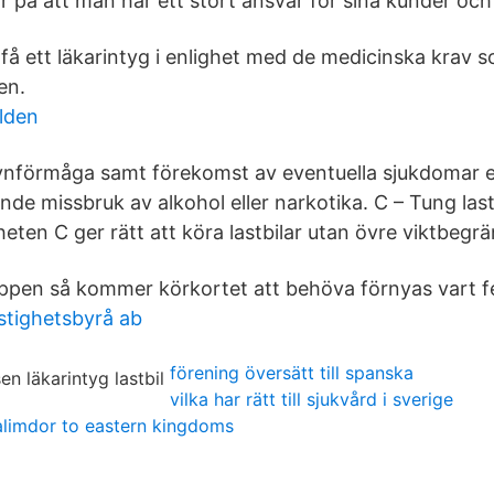
r på att man har ett stort ansvar för sina kunder och
t få ett läkarintyg i enlighet med de medicinska krav 
en.
rlden
synförmåga samt förekomst av eventuella sjukdomar el
nde missbruk av alkohol eller narkotika. C – Tung last
ten C ger rätt att köra lastbilar utan övre viktbegrä
lappen så kommer körkortet att behöva förnyas vart f
stighetsbyrå ab
förening översätt till spanska
vilka har rätt till sjukvård i sverige
alimdor to eastern kingdoms