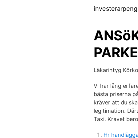
investerarpen
ANSö
PARKE
Läkarintyg Körko
Vi har lång erfa
bästa priserna p
kräver att du ska 
legitimation. Dä
Taxi. Kravet bero
Hr handlägg