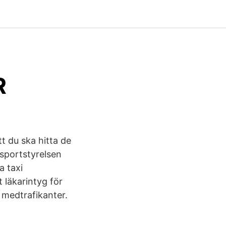
R
 du ska hitta de
nsportstyrelsen
a taxi
 läkarintyg för
 medtrafikanter.