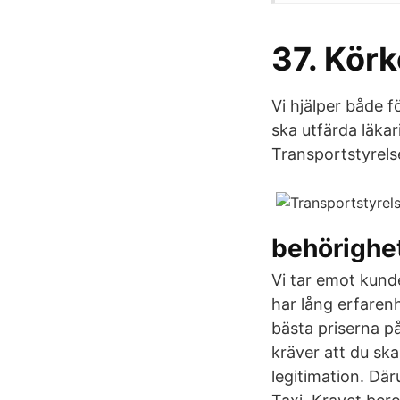
37. Kör
Vi hjälper både 
ska utfärda läka
Transportstyrels
behörighet
Vi tar emot kund
har lång erfaren
bästa priserna p
kräver att du ska 
legitimation. Dä