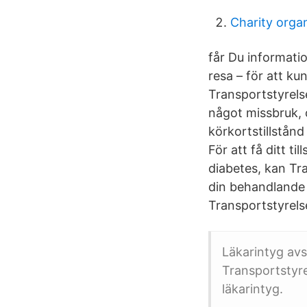
Charity orga
får Du informati
resa – för att ku
Transportstyrels
något missbruk, o
körkortstillstån
För att få ditt t
diabetes, kan Tr
din behandlande l
Transportstyrels
Läkarintyg avse
Transportstyre
läkarintyg.