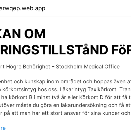
garwqep.web.app
KAN OM
RINGSTILLSTåND Fö
rt Högre Behörighet – Stockholm Medical Office
renhet och kunskap inom området och hoppas även att
å körkortsintyg hos oss. Läkarintyg Taxikörkort. Tra
ha körkort B i minst två år eller Körkort D för att få t
rutöver måste du göra en läkarundersökning och få ett
r på att man har ett stort ansvar för sina kunder och
are