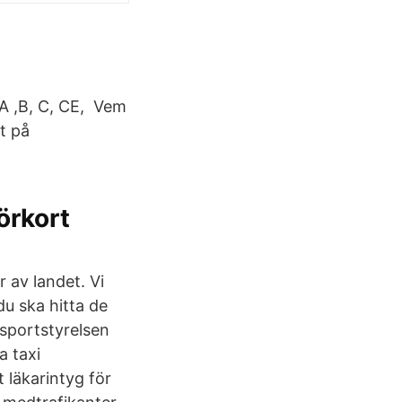
 A ,B, C, CE, Vem
t på
örkort
 av landet. Vi
u ska hitta de
nsportstyrelsen
a taxi
 läkarintyg för