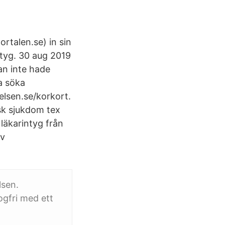
rtalen.se) in sin
intyg. 30 aug 2019
an inte hade
a söka
elsen.se/korkort.
isk sjukdom tex
läkarintyg från
av
lsen.
ogfri med ett