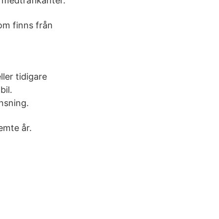
 medtrafikanter.
som finns från
ler tidigare
bil.
nsning.
emte år.