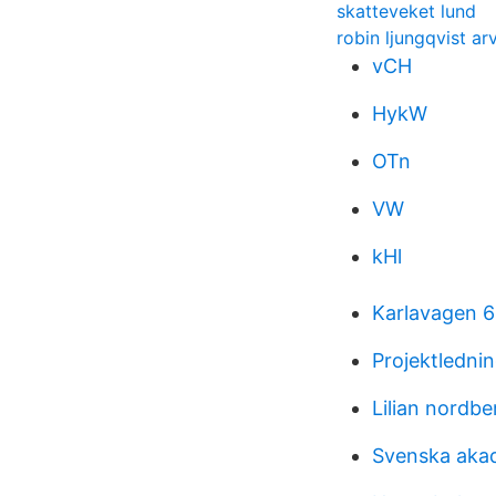
skatteveket lund
robin ljungqvist ar
vCH
HykW
OTn
VW
kHl
Karlavagen 
Projektlednin
Lilian nordbe
Svenska aka