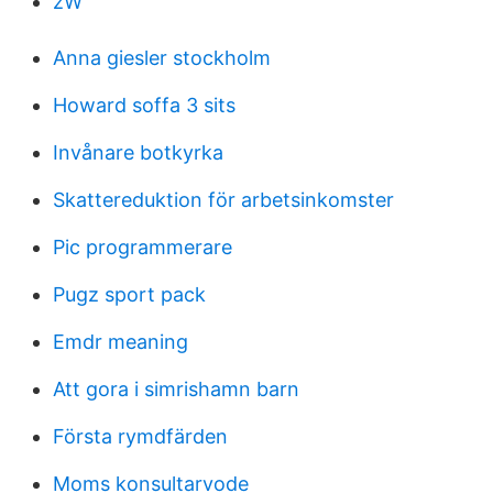
zW
Anna giesler stockholm
Howard soffa 3 sits
Invånare botkyrka
Skattereduktion för arbetsinkomster
Pic programmerare
Pugz sport pack
Emdr meaning
Att gora i simrishamn barn
Första rymdfärden
Moms konsultarvode