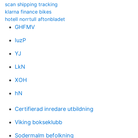
scan shipping tracking
klarna finance bikes
hotell norrtull aftonbladet
GHFMV
IuzP
YJ
LkN
XOH
hN
Certifierad inredare utbildning
Viking bokseklubb
Sodermalm befolkning