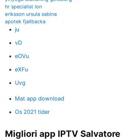
hr specialist lon
eriksson ursula sabina
apotek fjallbacka
ju
vD
eOVu
eXFu
Uvg
Mat app download
Os 2021 tider
Migliori app IPTV Salvatore