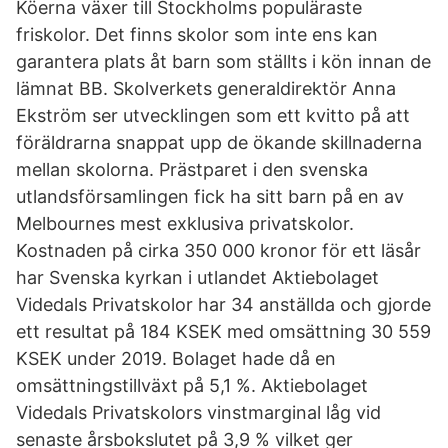
Köerna växer till Stockholms populäraste
friskolor. Det finns skolor som inte ens kan
garantera plats åt barn som ställts i kön innan de
lämnat BB. Skolverkets generaldirektör Anna
Ekström ser utvecklingen som ett kvitto på att
föräldrarna snappat upp de ökande skillnaderna
mellan skolorna. Prästparet i den svenska
utlandsförsamlingen fick ha sitt barn på en av
Melbournes mest exklusiva privatskolor.
Kostnaden på cirka 350 000 kronor för ett läsår
har Svenska kyrkan i utlandet Aktiebolaget
Videdals Privatskolor har 34 anställda och gjorde
ett resultat på 184 KSEK med omsättning 30 559
KSEK under 2019. Bolaget hade då en
omsättningstillväxt på 5,1 %. Aktiebolaget
Videdals Privatskolors vinstmarginal låg vid
senaste årsbokslutet på 3,9 % vilket ger