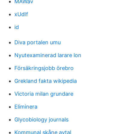
MAWav
xUdIf
id
Diva portalen umu
Nyutexaminerad larare lon
Försäkringsjobb örebro
Grekland fakta wikipedia
Victoria milan grundare
Eliminera
Glycobiology journals
Kommunal skåne avtal