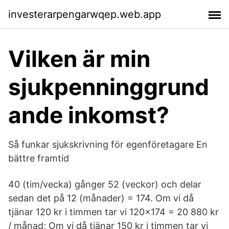
investerarpengarwqep.web.app
Vilken är min
sjukpenninggrund
ande inkomst?
Så funkar sjukskrivning för egenföretagare En
bättre framtid
40 (tim/vecka) gånger 52 (veckor) och delar
sedan det på 12 (månader) = 174. Om vi då
tjänar 120 kr i timmen tar vi 120×174 = 20 880 kr
/ månad; Om vi då tjänar 150 kr i timmen tar vi