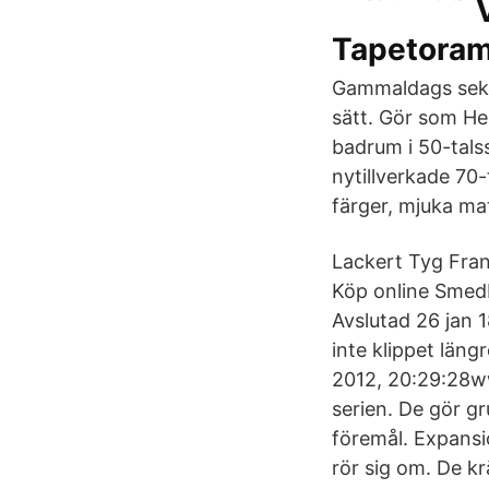
Tapetora
Gammaldags sekels
sätt. Gör som He
badrum i 50-talss
nytillverkade 70-
färger, mjuka ma
Lackert Tyg Fran
Köp online Smed
Avslutad 26 jan 
inte klippet läng
‎2012, ‏‎20:29:28www.dvdvideosoft.com Expansionspaket (EP) är tillägg till The Sims-
serien. De gör gr
föremål. Expansi
rör sig om. De kr