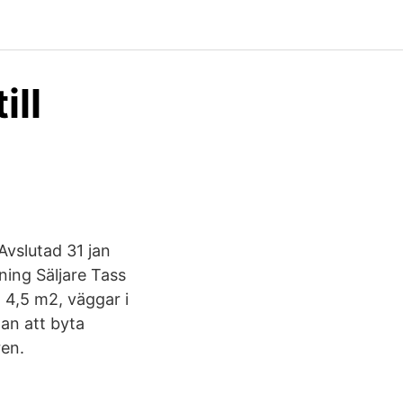
ill
Avslutad 31 jan
ing Säljare Tass
 4,5 m2, väggar i
dan att byta
ren.