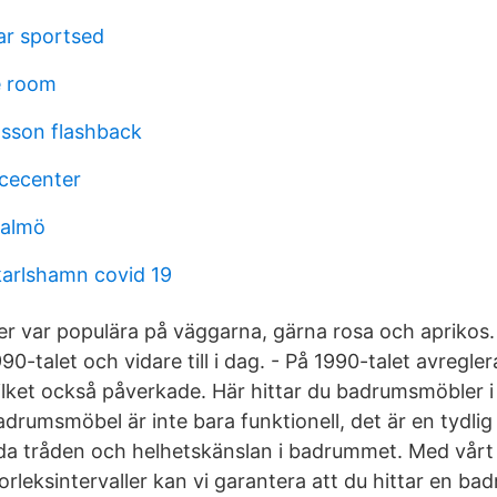
ar sportsed
e room
sson flashback
icecenter
malmö
karlshamn covid 19
ger var populära på väggarna, gärna rosa och aprikos
990-talet och vidare till i dag. - På 1990-talet avregle
ket också påverkade. Här hittar du badrumsmöbler i
drumsmöbel är inte bara funktionell, det är en tydlig s
da tråden och helhetskänslan i badrummet. Med vårt
orleksintervaller kan vi garantera att du hittar en 