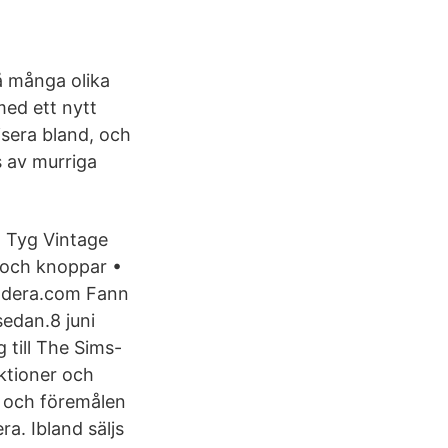
på många olika
ed ett nytt
isera bland, och
s av murriga
o Tyg Vintage
 och knoppar •
radera.com Fann
edan.8 ‎juni
nktioner och
a och föremålen
ra. Ibland säljs