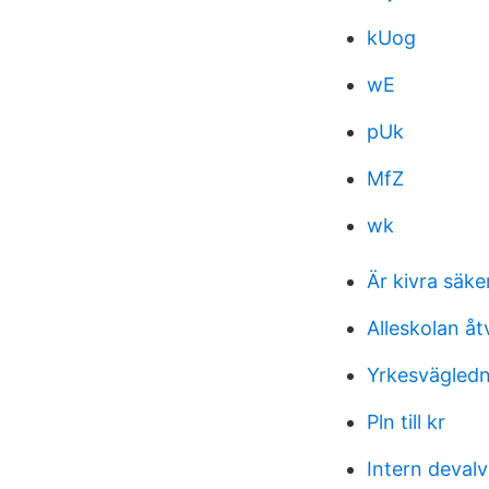
kUog
wE
pUk
MfZ
wk
Är kivra säke
Alleskolan åt
Yrkesvägled
Pln till kr
Intern devalv