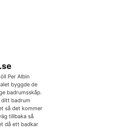
.se
öll Per Albin
talet byggde de
ange badrumsskåp.
a ditt badrum
let så det kommer
väg tillbaka så
t då ett badkar