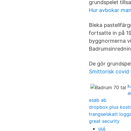
grundspelet til
Hur avbokar man
Bleka pastellfär
fortsatte in på 1
byggnormerna vi
Badrumsinredning
De gör grundspel
Smittorisk covid
k
a
esab ab
dropbox plus kost
trangselskatt logga
great security
uuj