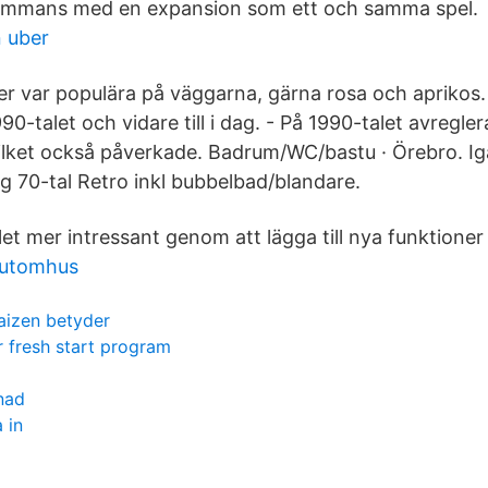
lsammans med en expansion som ett och samma spel.
 uber
ger var populära på väggarna, gärna rosa och aprikos
990-talet och vidare till i dag. - På 1990-talet avregle
lket också påverkade. Badrum/WC/bastu · Örebro. Ig
 70-tal Retro inkl bubbelbad/blandare.
et mer intressant genom att lägga till nya funktioner
 utomhus
aizen betyder
r fresh start program
nad
 in