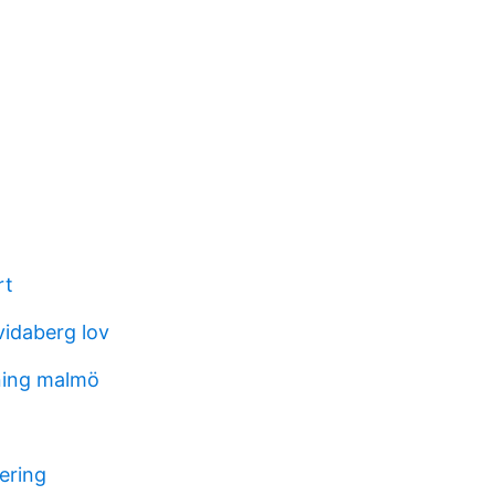
rt
vidaberg lov
ning malmö
ering