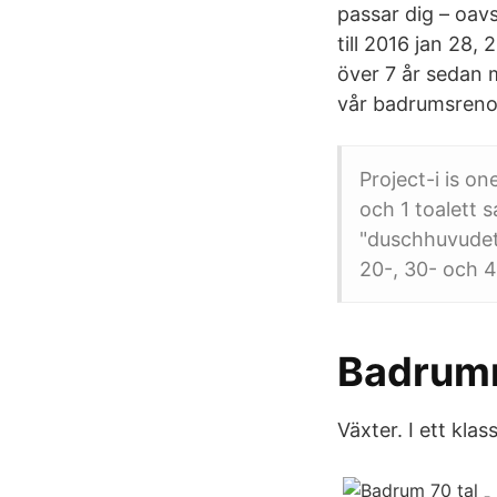
passar dig – oavs
till 2016 jan 28,
över 7 år sedan 
vår badrumsreno
Project-i is on
och 1 toalett 
"duschhuvudet"
20-, 30- och 4
Badrumm
Växter. I ett klas