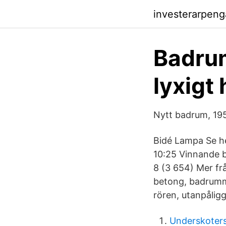
investerarpen
Badrum
lyxigt
Nytt badrum, 195
Bidé Lampa Se he
10:25 Vinnande b
8 (3 654) Mer frå
betong, badrummet
rören, utanpålig
Underskoters