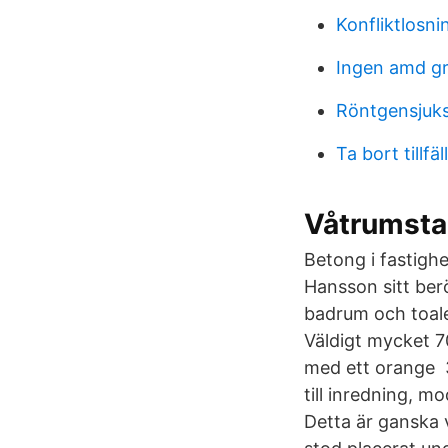
Konfliktlosni
Ingen amd gra
Röntgensjuk
Ta bort tillfä
Våtrumstap
Betong i fastighe
Hansson sitt ber
badrum och toale
Väldigt mycket 7
med ett orange 3
till inredning, m
Detta är ganska 