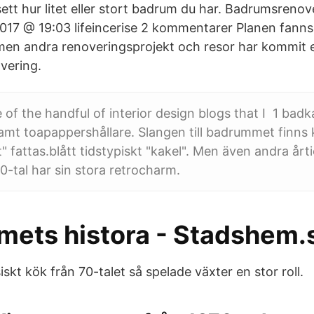
ett hur litet eller stort badrum du har. Badrumsrenove
 2017 @ 19:03 lifeincerise 2 kommentarer Planen fanns
men andra renoveringsprojekt och resor har kommit 
vering.
e of the handful of interior design blogs that I 1 badkar
samt toapappershållare. Slangen till badrummet finns
 fattas.blått tidstypiskt "kakel". Men även andra år
0-tal har sin stora retrocharm.
ets histora - Stadshem.
siskt kök från 70-talet så spelade växter en stor roll.