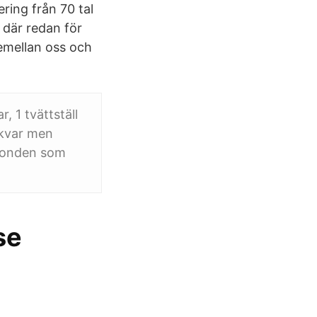
ring från 70 tal
 där redan för
emellan oss och
, 1 tvättställ
 kvar men
tionden som
se