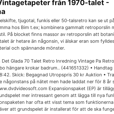
Vintagetapeter från 1970-talet -
ma
kifte, tjugotal, funkis eller 50-talsretro kan se ut 
mma hos Bim t.ex; kombinera gammalt retroporslin m
til. På blocket finns massor av retroporslin att botan
talet är hetare än någonsin, vi älskar eran som fyllde
terial och spännande mönster.
 Det Glada 70 Talet Retro Inredning Vintage Pa Retr
bo hängare krokar badrum.. (441651332) • Handtag
18:42. Skick: Begagnad Utropspris 30 kr Auktion • T
re någonstans på nätet men hade laddat ner för 8 år s
undspelet mer intressant genom att lägga till nya fu
onspaketen har ofta ett visst tema som funktionern
äver att grundspelet är installerat för att de ska funge