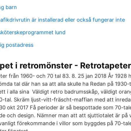
ng barn
fikdrivrutin är installerad eller också fungerar inte
sköterskeprogrammet lund
llig postadress
et i retromönster - Retrotapeter
ter från 1960- och 70 tal 83. 8. 25 jan 2018 År 1928 h
ömda tal där han sa att alla skulle ha Redan på 1930-
tt i alla sina Väldigt retro badrumsskåp, väldigt or
0-tal. Skräm ljust-vitt-fräscht-maffian med att inred
0 okt 2017 Få perioder är så bespottade som 70-ta
ode och design. Nämner man att att sjuttiotalet är på 
vanligt förekommande i villor som byggdes på 70-tale