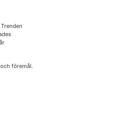
. Trenden
rades
år
 och föremål.