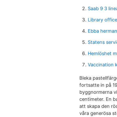
Saab 9 3 line
Library offic
Ebba herman
Statens serv
Hemlöshet 
Vaccination 
Bleka pastellfär
fortsatte in på 1
byggnormerna vil
centimeter. En ba
att skapa den rö
våra generösa st