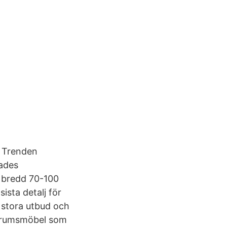
. Trenden
rades
 bredd 70-100
ista detalj för
 stora utbud och
badrumsmöbel som