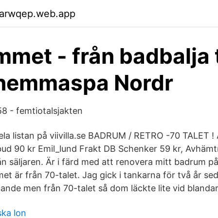
garwqep.web.app
met - från badbalja t
 hemmaspa Nordr
8 - femtiotalsjakten
la listan på viivilla.se BADRUM / RETRO -70 TALET ! 
ud 90 kr Emil_lund Frakt DB Schenker 59 kr, Avhämtn
n säljaren. Är i färd med att renovera mitt badrum på
 är från 70-talet. Jag gick i tankarna för två år se
gande men från 70-talet så dom läckte lite vid blanda
ka lon